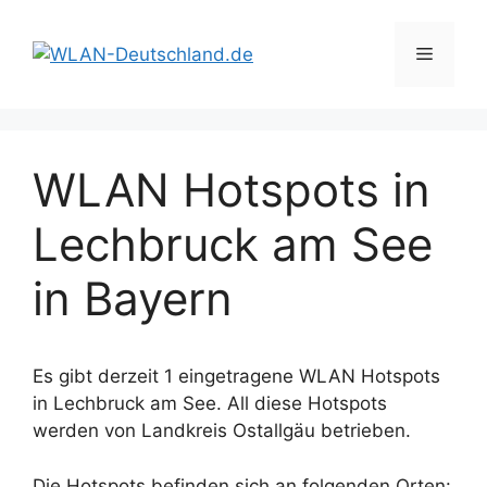
Zum
Inhalt
Menü
springen
WLAN Hotspots in
Lechbruck am See
in Bayern
Es gibt derzeit 1 eingetragene WLAN Hotspots
in Lechbruck am See. All diese Hotspots
werden von Landkreis Ostallgäu betrieben.
Die Hotspots befinden sich an folgenden Orten: