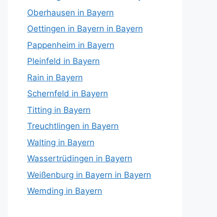
Oberhausen in Bayern
Oettingen in Bayern in Bayern
Pappenheim in Bayern
Pleinfeld in Bayern
Rain in Bayern
Schernfeld in Bayern
Titting in Bayern
Treuchtlingen in Bayern
Walting in Bayern
Wassertrüdingen in Bayern
Weißenburg in Bayern in Bayern
Wemding in Bayern