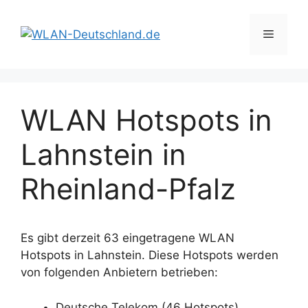
Zum
Inhalt
Menü
springen
WLAN Hotspots in
Lahnstein in
Rheinland-Pfalz
Es gibt derzeit 63 eingetragene WLAN
Hotspots in Lahnstein. Diese Hotspots werden
von folgenden Anbietern betrieben:
Deutsche Telekom (46 Hotspots)