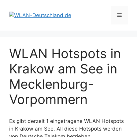
Zum
Inhalt
Menü
springen
WLAN Hotspots in
Krakow am See in
Mecklenburg-
Vorpommern
Es gibt derzeit 1 eingetragene WLAN Hotspots
in Krakow am See. All diese Hotspots werden
von Deutsche Telekom betrieben.