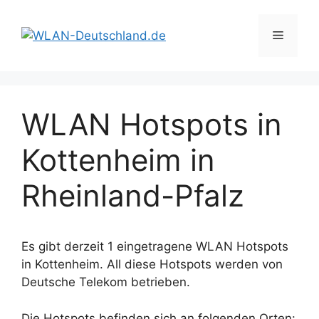
Zum
Inhalt
Menü
springen
WLAN Hotspots in
Kottenheim in
Rheinland-Pfalz
Es gibt derzeit 1 eingetragene WLAN Hotspots
in Kottenheim. All diese Hotspots werden von
Deutsche Telekom betrieben.
Die Hotspots befinden sich an folgenden Orten: