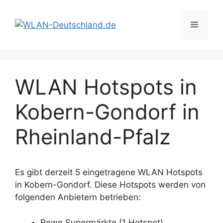
Zum
Inhalt
Menü
springen
WLAN Hotspots in
Kobern-Gondorf in
Rheinland-Pfalz
Es gibt derzeit 5 eingetragene WLAN Hotspots
in Kobern-Gondorf. Diese Hotspots werden von
folgenden Anbietern betrieben:
Rewe Supermärkte (1 Hotspot)