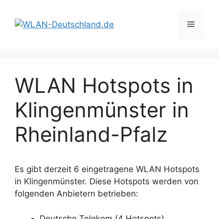
Zum
Inhalt
Menü
springen
WLAN Hotspots in
Klingenmünster in
Rheinland-Pfalz
Es gibt derzeit 6 eingetragene WLAN Hotspots
in Klingenmünster. Diese Hotspots werden von
folgenden Anbietern betrieben:
Deutsche Telekom (4 Hotspots)