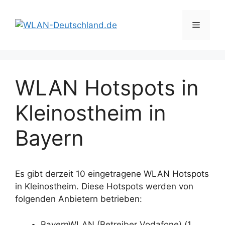
Zum
Inhalt
Menü
springen
WLAN Hotspots in
Kleinostheim in
Bayern
Es gibt derzeit 10 eingetragene WLAN Hotspots
in Kleinostheim. Diese Hotspots werden von
folgenden Anbietern betrieben:
BayernWLAN (Betreiber Vodafone) (1