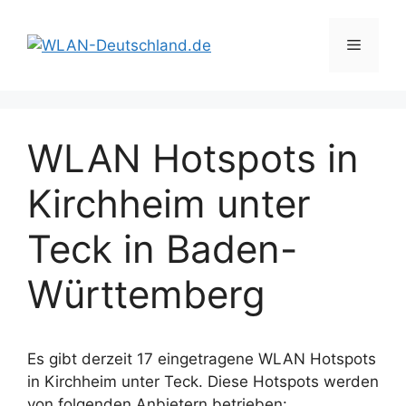
Zum
Inhalt
Menü
springen
WLAN Hotspots in
Kirchheim unter
Teck in Baden-
Württemberg
Es gibt derzeit 17 eingetragene WLAN Hotspots
in Kirchheim unter Teck. Diese Hotspots werden
von folgenden Anbietern betrieben: