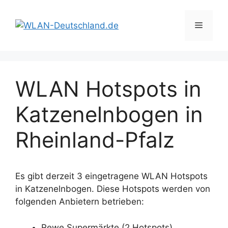
Zum
Inhalt
Menü
springen
WLAN Hotspots in
Katzenelnbogen in
Rheinland-Pfalz
Es gibt derzeit 3 eingetragene WLAN Hotspots
in Katzenelnbogen. Diese Hotspots werden von
folgenden Anbietern betrieben:
Rewe Supermärkte (2 Hotspots)