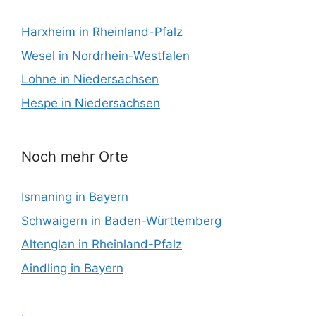
Harxheim in Rheinland-Pfalz
Wesel in Nordrhein-Westfalen
Lohne in Niedersachsen
Hespe in Niedersachsen
Noch mehr Orte
Ismaning in Bayern
Schwaigern in Baden-Württemberg
Altenglan in Rheinland-Pfalz
Aindling in Bayern