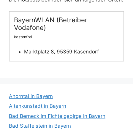
BayernWLAN (Betreiber
Vodafone)
kostenfrei
Marktplatz 8, 95359 Kasendorf
Ahorntal in Bayern
Altenkunstadt in Bayern
Bad Berneck im Fichtelgebirge in Bayern
Bad Staffelstein in Bayern