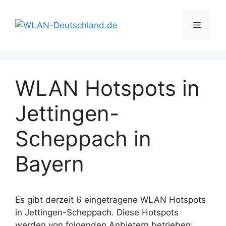
Zum
Inhalt
Menü
springen
WLAN Hotspots in
Jettingen-
Scheppach in
Bayern
Es gibt derzeit 6 eingetragene WLAN Hotspots
in Jettingen-Scheppach. Diese Hotspots
werden von folgenden Anbietern betrieben: