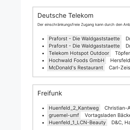
Deutsche Telekom
Der einschränkungsfreie Zugang kann durch den Anbi
Praforst - Die Waldgaststaette
Dr
Praforst - Die Waldgaststaette
Dr
Telekom Hotspot Outdoor
Töpfer
Hochwald Foods GmbH
Hersfeld
McDonald's Restaurant
Carl-Zeis
Freifunk
Huenfeld_2_Kantweg
Christian-
gruemel-umf
Vortagsladen Bäcke
Huenfeld_1_LCN-Beauty
D&C, Ha