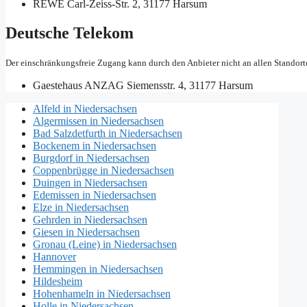
REWE
Carl-Zeiss-Str. 2, 31177 Harsum
Deutsche Telekom
Der einschränkungsfreie Zugang kann durch den Anbieter nicht an allen Standort
Gaestehaus ANZAG
Siemensstr. 4, 31177 Harsum
Alfeld in Niedersachsen
Algermissen in Niedersachsen
Bad Salzdetfurth in Niedersachsen
Bockenem in Niedersachsen
Burgdorf in Niedersachsen
Coppenbrügge in Niedersachsen
Duingen in Niedersachsen
Edemissen in Niedersachsen
Elze in Niedersachsen
Gehrden in Niedersachsen
Giesen in Niedersachsen
Gronau (Leine) in Niedersachsen
Hannover
Hemmingen in Niedersachsen
Hildesheim
Hohenhameln in Niedersachsen
Holle in Niedersachsen