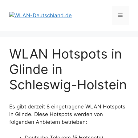
Zum
Inhalt
Menü
springen
WLAN Hotspots in
Glinde in
Schleswig-Holstein
Es gibt derzeit 8 eingetragene WLAN Hotspots
in Glinde. Diese Hotspots werden von
folgenden Anbietern betrieben:
Deutsche Telekom (5 Hotspots)