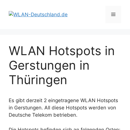
Zum
Inhalt
Menü
springen
WLAN Hotspots in
Gerstungen in
Thüringen
Es gibt derzeit 2 eingetragene WLAN Hotspots
in Gerstungen. All diese Hotspots werden von
Deutsche Telekom betrieben.
Die Hotspots befinden sich an folgenden Orten: