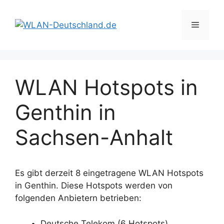
Zum
Inhalt
Menü
springen
WLAN Hotspots in
Genthin in
Sachsen-Anhalt
Es gibt derzeit 8 eingetragene WLAN Hotspots
in Genthin. Diese Hotspots werden von
folgenden Anbietern betrieben:
Deutsche Telekom (6 Hotspots)