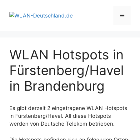
Zum
Inhalt
Menü
springen
WLAN Hotspots in
Fürstenberg/Havel
in Brandenburg
Es gibt derzeit 2 eingetragene WLAN Hotspots
in Fürstenberg/Havel. All diese Hotspots
werden von Deutsche Telekom betrieben.
Die Hotspots befinden sich an folgenden Orten: