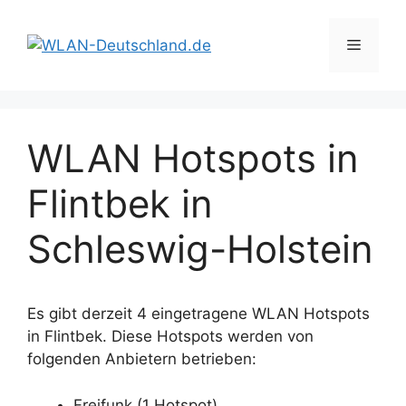
Zum
Inhalt
Menü
springen
WLAN Hotspots in
Flintbek in
Schleswig-Holstein
Es gibt derzeit 4 eingetragene WLAN Hotspots
in Flintbek. Diese Hotspots werden von
folgenden Anbietern betrieben:
Freifunk (1 Hotspot)