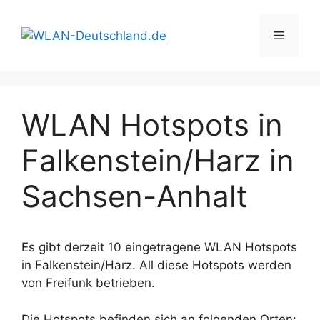
Zum
Inhalt
Menü
springen
WLAN Hotspots in
Falkenstein/Harz in
Sachsen-Anhalt
Es gibt derzeit 10 eingetragene WLAN Hotspots
in Falkenstein/Harz. All diese Hotspots werden
von Freifunk betrieben.
Die Hotspots befinden sich an folgenden Orten: