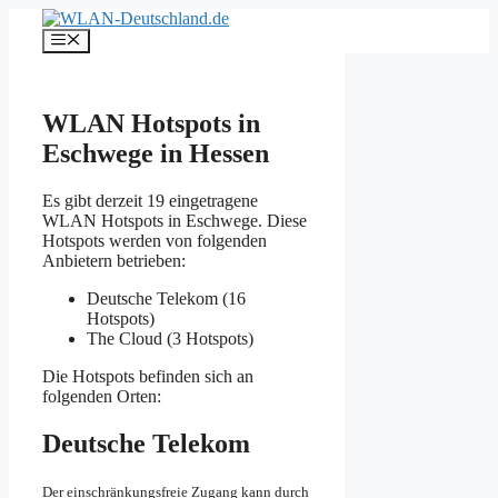
Zum
Inhalt
Menü
springen
WLAN Hotspots in
Eschwege in Hessen
Es gibt derzeit 19 eingetragene
WLAN Hotspots in Eschwege. Diese
Hotspots werden von folgenden
Anbietern betrieben:
Deutsche Telekom (16
Hotspots)
The Cloud (3 Hotspots)
Die Hotspots befinden sich an
folgenden Orten:
Deutsche Telekom
Der einschränkungsfreie Zugang kann durch