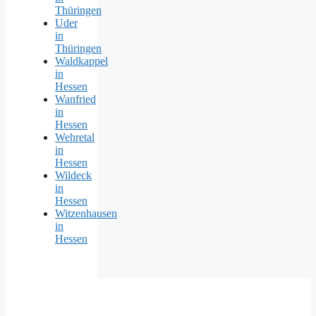
Thüringen
Uder
in
Thüringen
Waldkappel
in
Hessen
Wanfried
in
Hessen
Wehretal
in
Hessen
Wildeck
in
Hessen
Witzenhausen
in
Hessen