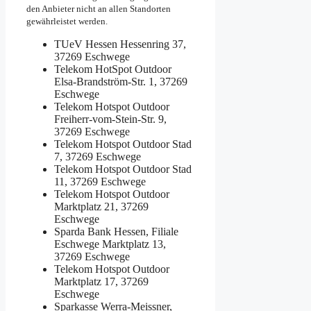
den Anbieter nicht an allen Standorten
gewährleistet werden.
TUeV Hessen
Hessenring 37,
37269 Eschwege
Telekom HotSpot Outdoor
Elsa-Brandström-Str. 1, 37269
Eschwege
Telekom Hotspot Outdoor
Freiherr-vom-Stein-Str. 9,
37269 Eschwege
Telekom Hotspot Outdoor
Stad
7, 37269 Eschwege
Telekom Hotspot Outdoor
Stad
11, 37269 Eschwege
Telekom Hotspot Outdoor
Marktplatz 21, 37269
Eschwege
Sparda Bank Hessen, Filiale
Eschwege
Marktplatz 13,
37269 Eschwege
Telekom Hotspot Outdoor
Marktplatz 17, 37269
Eschwege
Sparkasse Werra-Meissner,