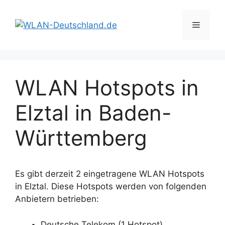
Zum
Inhalt
Menü
springen
WLAN Hotspots in
Elztal in Baden-
Württemberg
Es gibt derzeit 2 eingetragene WLAN Hotspots
in Elztal. Diese Hotspots werden von folgenden
Anbietern betrieben:
Deutsche Telekom (1 Hotspot)