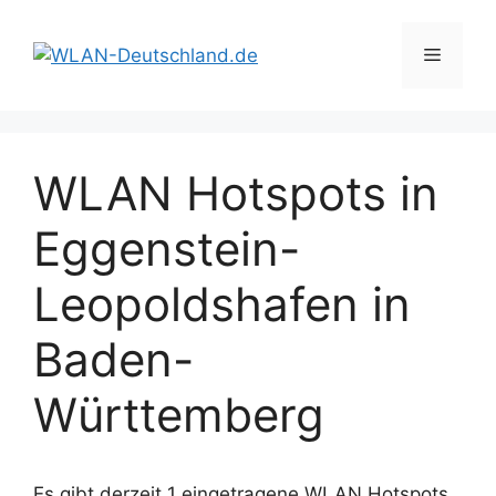
Zum
Inhalt
Menü
springen
WLAN Hotspots in
Eggenstein-
Leopoldshafen in
Baden-
Württemberg
Es gibt derzeit 1 eingetragene WLAN Hotspots