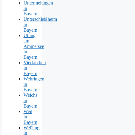
Untermeitingen
in
Bayern
Unterschleißheim
in
Bayern
Utting
am
Ammersee
in
Bayern
Vierkirchen
in
Bayern
Wehringen
in
Bayern
Weichs
in
Bayern
Weil
in
Bayern
Weßling
in