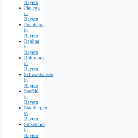
Bayern
Planegg
in
Bayern
Puchheim
in
Bayern
Rehling
in
Bayern
Röhrmoos
in
Bayern
Schwabhausen
in
Bayern
Seefeld
in
Bayern
Stadtbergen
in
Bayern
Sulzemoos
in
Bayern