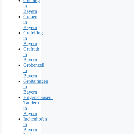
Gilching
in
Bayern
Graben
in
Bayern
Gräfelfing
in
Bayern
Grafrath
in
Bayern
Gröbenzell
in
Bayern
Großaitingen
in
Bayern
Hilgertshausen-
Tandern
in
Bayern
Inchenhofen
in
Bayern