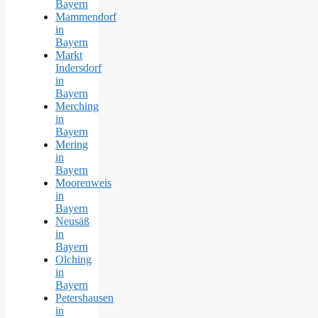
Bayern
Mammendorf
in
Bayern
Markt
Indersdorf
in
Bayern
Merching
in
Bayern
Mering
in
Bayern
Moorenweis
in
Bayern
Neusäß
in
Bayern
Olching
in
Bayern
Petershausen
in