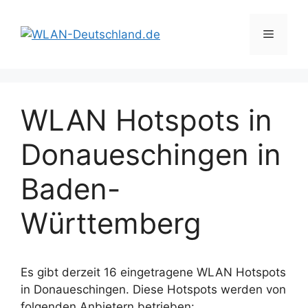
Zum
Inhalt
Menü
springen
WLAN Hotspots in
Donaueschingen in
Baden-
Württemberg
Es gibt derzeit 16 eingetragene WLAN Hotspots
in Donaueschingen. Diese Hotspots werden von
folgenden Anbietern betrieben: