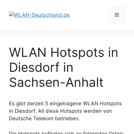
Zum
Inhalt
Menü
springen
WLAN Hotspots in
Diesdorf in
Sachsen-Anhalt
Es gibt derzeit 5 eingetragene WLAN Hotspots
in Diesdorf. All diese Hotspots werden von
Deutsche Telekom betrieben.
Die Hotspots befinden sich an folgenden Orten: