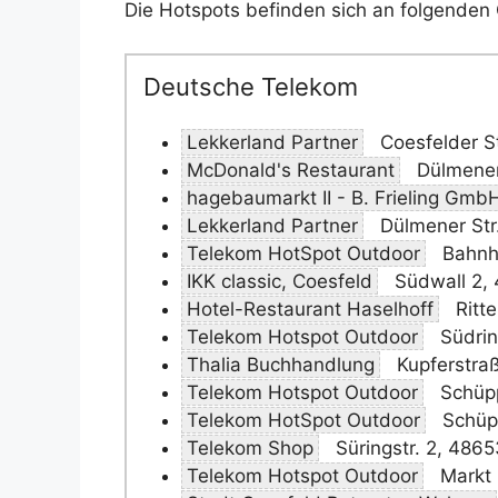
Die Hotspots befinden sich an folgenden 
Deutsche Telekom
Lekkerland Partner
Coesfelder S
McDonald's Restaurant
Dülmener
hagebaumarkt II - B. Frieling Gmb
Lekkerland Partner
Dülmener Str
Telekom HotSpot Outdoor
Bahnho
IKK classic, Coesfeld
Südwall 2,
Hotel-Restaurant Haselhoff
Ritte
Telekom Hotspot Outdoor
Südrin
Thalia Buchhandlung
Kupferstra
Telekom Hotspot Outdoor
Schüpp
Telekom HotSpot Outdoor
Schüp
Telekom Shop
Süringstr. 2, 486
Telekom Hotspot Outdoor
Markt 