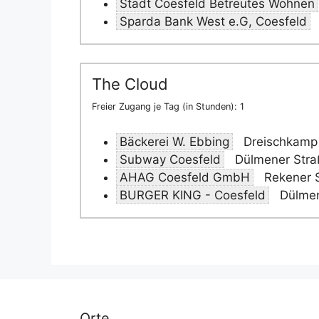
Stadt Coesfeld Betreutes Wohnen
Sparda Bank West e.G, Coesfeld
The Cloud
Freier Zugang je Tag (in Stunden): 1
Bäckerei W. Ebbing
Dreischkamp 
Subway Coesfeld
Dülmener Stra
AHAG Coesfeld GmbH
Rekener S
BURGER KING - Coesfeld
Dülmen
Orte