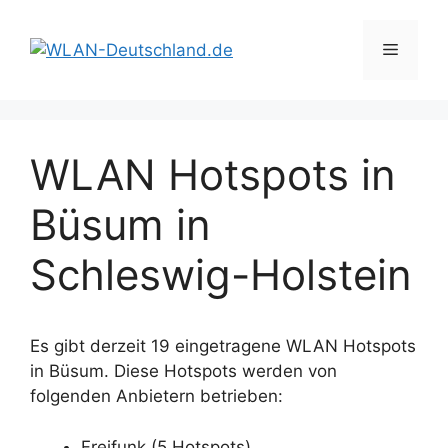
Zum
Inhalt
Menü
springen
WLAN Hotspots in
Büsum in
Schleswig-Holstein
Es gibt derzeit 19 eingetragene WLAN Hotspots
in Büsum. Diese Hotspots werden von
folgenden Anbietern betrieben:
Freifunk (5 Hotspots)