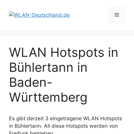
Zum
Inhalt
Menü
springen
WLAN Hotspots in
Bühlertann in
Baden-
Württemberg
Es gibt derzeit 3 eingetragene WLAN Hotspots
in Bühlertann. All diese Hotspots werden von
Freifunk betrieben.