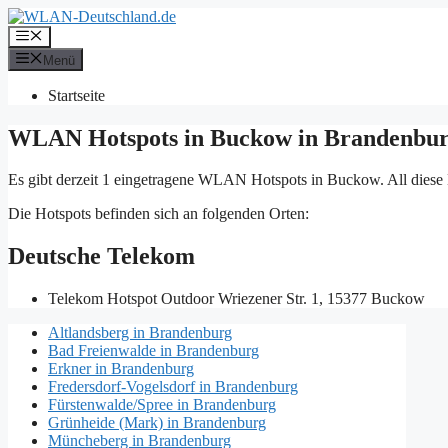
Zum
Inhalt
Menü
springen
Menü
Startseite
WLAN Hotspots in Buckow in Brandenbu
Es gibt derzeit 1 eingetragene WLAN Hotspots in Buckow. All diese
Die Hotspots befinden sich an folgenden Orten:
Deutsche Telekom
Telekom Hotspot Outdoor
Wriezener Str. 1, 15377 Buckow
Altlandsberg in Brandenburg
Bad Freienwalde in Brandenburg
Erkner in Brandenburg
Fredersdorf-Vogelsdorf in Brandenburg
Fürstenwalde/Spree in Brandenburg
Grünheide (Mark) in Brandenburg
Müncheberg in Brandenburg