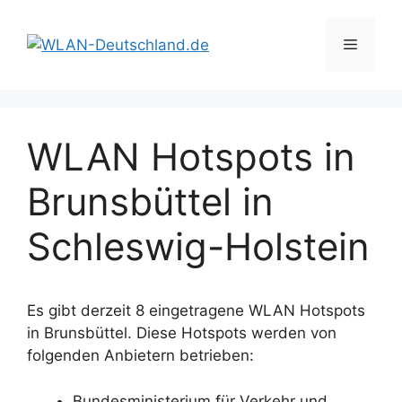
Zum
Inhalt
Menü
springen
WLAN Hotspots in
Brunsbüttel in
Schleswig-Holstein
Es gibt derzeit 8 eingetragene WLAN Hotspots
in Brunsbüttel. Diese Hotspots werden von
folgenden Anbietern betrieben:
Bundesministerium für Verkehr und