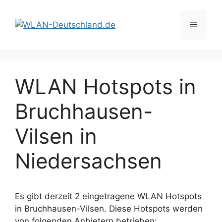
Zum
Inhalt
Menü
springen
WLAN Hotspots in
Bruchhausen-
Vilsen in
Niedersachsen
Es gibt derzeit 2 eingetragene WLAN Hotspots
in Bruchhausen-Vilsen. Diese Hotspots werden
von folgenden Anbietern betrieben: