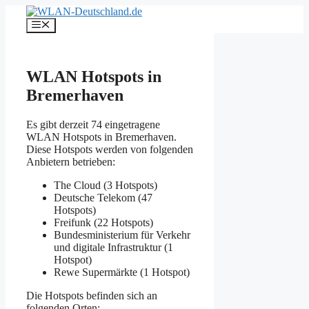
Zum
Inhalt
Menü
springen
WLAN Hotspots in
Bremerhaven
Es gibt derzeit 74 eingetragene
WLAN Hotspots in Bremerhaven.
Diese Hotspots werden von folgenden
Anbietern betrieben:
The Cloud (3 Hotspots)
Deutsche Telekom (47
Hotspots)
Freifunk (22 Hotspots)
Bundesministerium für Verkehr
und digitale Infrastruktur (1
Hotspot)
Rewe Supermärkte (1 Hotspot)
Die Hotspots befinden sich an
folgenden Orten: