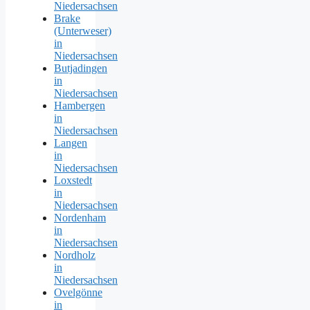
Niedersachsen
Brake
(Unterweser)
in
Niedersachsen
Butjadingen
in
Niedersachsen
Hambergen
in
Niedersachsen
Langen
in
Niedersachsen
Loxstedt
in
Niedersachsen
Nordenham
in
Niedersachsen
Nordholz
in
Niedersachsen
Ovelgönne
in