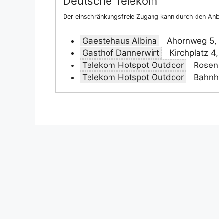
Deutsche Telekom
Der einschränkungsfreie Zugang kann durch den Anbi
Gaestehaus Albina
Ahornweg 5, 
Gasthof Dannerwirt
Kirchplatz 4
Telekom Hotspot Outdoor
Rosenh
Telekom Hotspot Outdoor
Bahnho