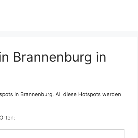
n Brannenburg in
spots in Brannenburg. All diese Hotspots werden
Orten: