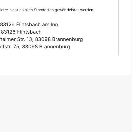
eter nicht an allen Standorten gewährleistet werden.
83126 Flintsbach am Inn
, 83126 Flintsbach
eimer Str. 13, 83098 Brannenburg
fstr. 75, 83098 Brannenburg