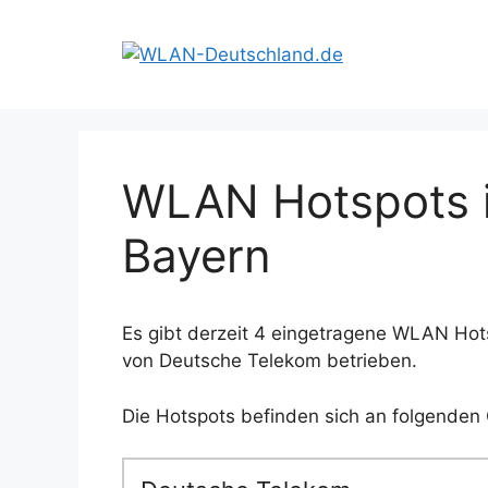
Zum
Inhalt
springen
WLAN Hotspots i
Bayern
Es gibt derzeit 4 eingetragene WLAN Hot
von Deutsche Telekom betrieben.
Die Hotspots befinden sich an folgenden 