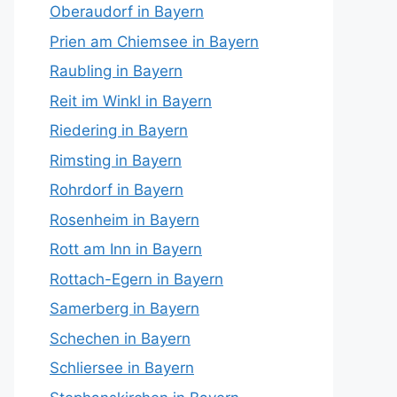
Oberaudorf in Bayern
Prien am Chiemsee in Bayern
Raubling in Bayern
Reit im Winkl in Bayern
Riedering in Bayern
Rimsting in Bayern
Rohrdorf in Bayern
Rosenheim in Bayern
Rott am Inn in Bayern
Rottach-Egern in Bayern
Samerberg in Bayern
Schechen in Bayern
Schliersee in Bayern