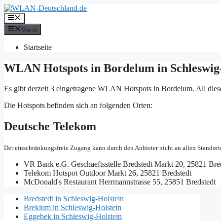
Zum
Inhalt
Menü
springen
Menü
Startseite
WLAN Hotspots in Bordelum in Schleswig
Es gibt derzeit 3 eingetragene WLAN Hotspots in Bordelum. All die
Die Hotspots befinden sich an folgenden Orten:
Deutsche Telekom
Der einschränkungsfreie Zugang kann durch den Anbieter nicht an allen Standort
VR Bank e.G. Geschaeftsstelle Bredstedt
Markt 20, 25821 Bre
Telekom Hotspot Outdoor
Markt 26, 25821 Bredstedt
McDonald's Restaurant
Herrmannstrasse 55, 25851 Bredstedt
Bredstedt in Schleswig-Holstein
Breklum in Schleswig-Holstein
Eggebek in Schleswig-Holstein