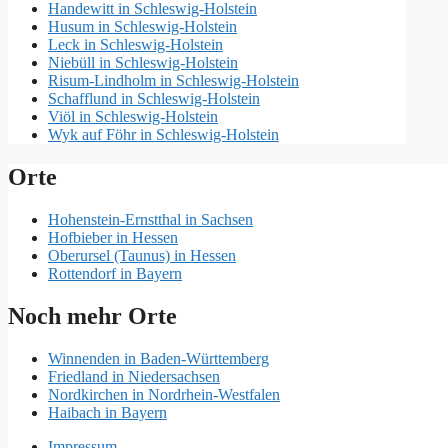
Handewitt in Schleswig-Holstein
Husum in Schleswig-Holstein
Leck in Schleswig-Holstein
Niebüll in Schleswig-Holstein
Risum-Lindholm in Schleswig-Holstein
Schafflund in Schleswig-Holstein
Viöl in Schleswig-Holstein
Wyk auf Föhr in Schleswig-Holstein
Orte
Hohenstein-Ernstthal in Sachsen
Hofbieber in Hessen
Oberursel (Taunus) in Hessen
Rottendorf in Bayern
Noch mehr Orte
Winnenden in Baden-Württemberg
Friedland in Niedersachsen
Nordkirchen in Nordrhein-Westfalen
Haibach in Bayern
Impressum