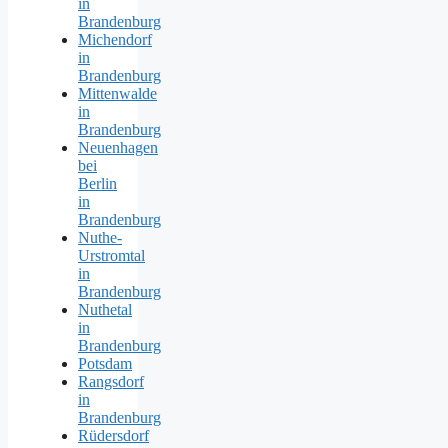
in
Brandenburg
Michendorf
in
Brandenburg
Mittenwalde
in
Brandenburg
Neuenhagen
bei
Berlin
in
Brandenburg
Nuthe-
Urstromtal
in
Brandenburg
Nuthetal
in
Brandenburg
Potsdam
Rangsdorf
in
Brandenburg
Rüdersdorf