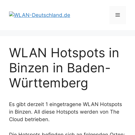
Zum
Inhalt
Menü
springen
WLAN Hotspots in
Binzen in Baden-
Württemberg
Es gibt derzeit 1 eingetragene WLAN Hotspots
in Binzen. All diese Hotspots werden von The
Cloud betrieben.
Die Hotspots befinden sich an folgenden Orten: