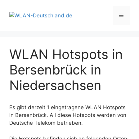
Zum
Inhalt
Menü
springen
WLAN Hotspots in
Bersenbrück in
Niedersachsen
Es gibt derzeit 1 eingetragene WLAN Hotspots
in Bersenbrück. All diese Hotspots werden von
Deutsche Telekom betrieben.
Die Hotspots befinden sich an folgenden Orten: