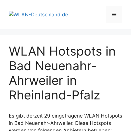
Zum
Inhalt
Menü
springen
WLAN Hotspots in
Bad Neuenahr-
Ahrweiler in
Rheinland-Pfalz
Es gibt derzeit 29 eingetragene WLAN Hotspots
in Bad Neuenahr-Ahrweiler. Diese Hotspots
werden von folgenden Anbietern betrieben: