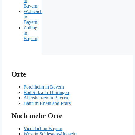
in
Bayern
Wolnzach
in
Bayern
Zolling
in
Bayern
Orte
Forchheim in Bayern
Bad Sulza in Thüringen
Allershausen in Bayern
Bann in Rheinland-Pfalz
Noch mehr Orte
Viechtach in Bayern
Wrist in Schleswig-Holstein