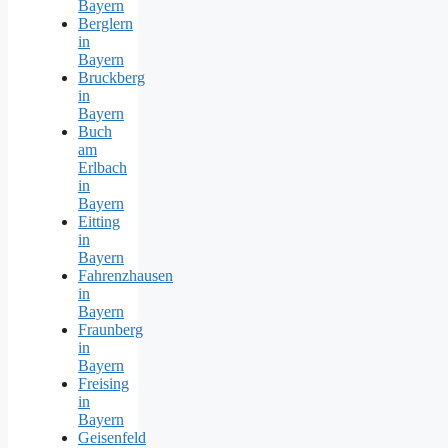
Bayern
Berglern
in
Bayern
Bruckberg
in
Bayern
Buch
am
Erlbach
in
Bayern
Eitting
in
Bayern
Fahrenzhausen
in
Bayern
Fraunberg
in
Bayern
Freising
in
Bayern
Geisenfeld