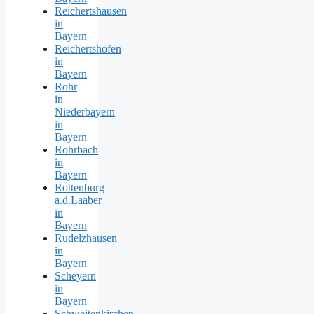
Reichertshausen
in
Bayern
Reichertshofen
in
Bayern
Rohr
in
Niederbayern
in
Bayern
Rohrbach
in
Bayern
Rottenburg
a.d.Laaber
in
Bayern
Rudelzhausen
in
Bayern
Scheyern
in
Bayern
Schweitenkirchen