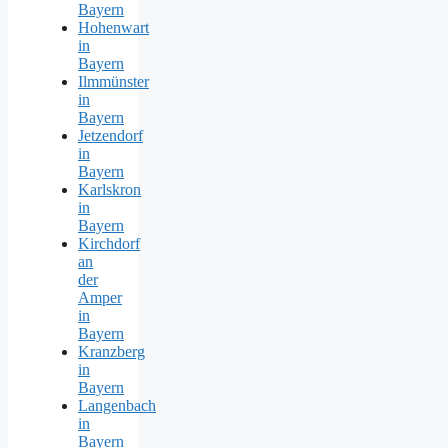
Bayern
Hohenwart
in
Bayern
Ilmmünster
in
Bayern
Jetzendorf
in
Bayern
Karlskron
in
Bayern
Kirchdorf
an
der
Amper
in
Bayern
Kranzberg
in
Bayern
Langenbach
in
Bayern