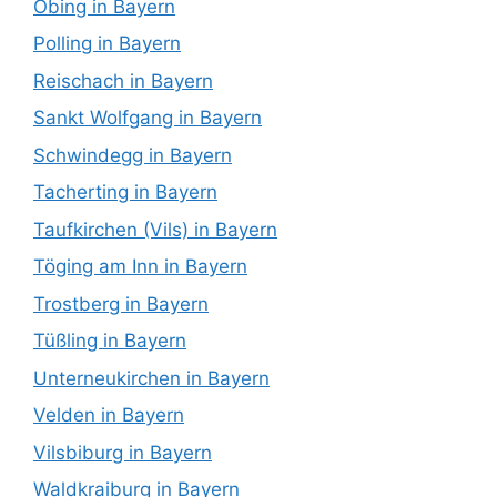
Obing in Bayern
Polling in Bayern
Reischach in Bayern
Sankt Wolfgang in Bayern
Schwindegg in Bayern
Tacherting in Bayern
Taufkirchen (Vils) in Bayern
Töging am Inn in Bayern
Trostberg in Bayern
Tüßling in Bayern
Unterneukirchen in Bayern
Velden in Bayern
Vilsbiburg in Bayern
Waldkraiburg in Bayern