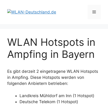
Zum
Inhalt
Menü
springen
WLAN Hotspots in
Ampfing in Bayern
Es gibt derzeit 2 eingetragene WLAN Hotspots
in Ampfing. Diese Hotspots werden von
folgenden Anbietern betrieben:
Landkreis Mühldorf am Inn (1 Hotspot)
Deutsche Telekom (1 Hotspot)