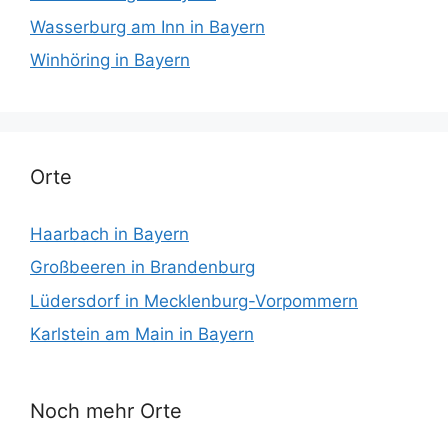
Wasserburg am Inn in Bayern
Winhöring in Bayern
Orte
Haarbach in Bayern
Großbeeren in Brandenburg
Lüdersdorf in Mecklenburg-Vorpommern
Karlstein am Main in Bayern
Noch mehr Orte