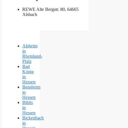
REWE
Alte Bergstr. 80, 64665
Alsbach
Alsheim
in
Rheinland-
Pfalz
Bad
König
in
Hessen
Bensheim
in
Hessen
Biblis
in
Hessen
Bickenbach
in