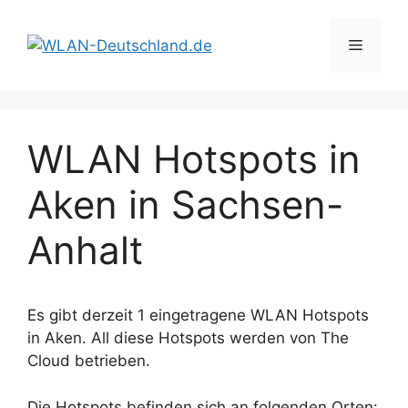
Zum
Inhalt
Menü
springen
WLAN Hotspots in
Aken in Sachsen-
Anhalt
Es gibt derzeit 1 eingetragene WLAN Hotspots
in Aken. All diese Hotspots werden von The
Cloud betrieben.
Die Hotspots befinden sich an folgenden Orten: