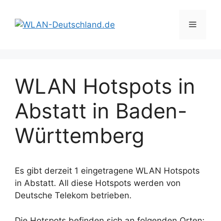
Zum
Inhalt
Menü
springen
WLAN Hotspots in
Abstatt in Baden-
Württemberg
Es gibt derzeit 1 eingetragene WLAN Hotspots
in Abstatt. All diese Hotspots werden von
Deutsche Telekom betrieben.
Die Hotspots befinden sich an folgenden Orten: